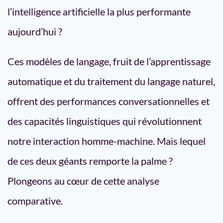
l’IA dans les entreprises
l’intelligence artificielle la plus performante
1. La formation
aujourd’hui ?
2. La qualité
3. La sécurité
Ces modèles de langage, fruit de l’apprentissage
4. L’adaptation
automatique et du traitement du langage naturel,
Conclusion : Un match nul ?
offrent des performances conversationnelles et
des capacités linguistiques qui révolutionnent
notre interaction homme-machine. Mais lequel
de ces deux géants remporte la palme ?
Plongeons au cœur de cette analyse
comparative.