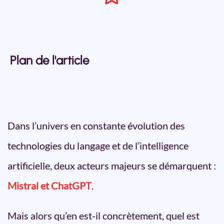
Plan de l'article
Mistral VS ChatGPT : Une
confrontation au sommet des
assistants virtuels
Dans l’univers en constante évolution des
Mistral et ChatGPT : Présentation
technologies du langage et de l’intelligence
de nos deux protagonistes
Performances et capacités : Qui
artificielle, deux acteurs majeurs se démarquent :
sort vainqueur ?
Mistral et ChatGPT
.
Applications pratiques : Qui
remporte la mise ?
Mais alors qu’en est-il concrètement, quel est
Les défis de l’implémentation de