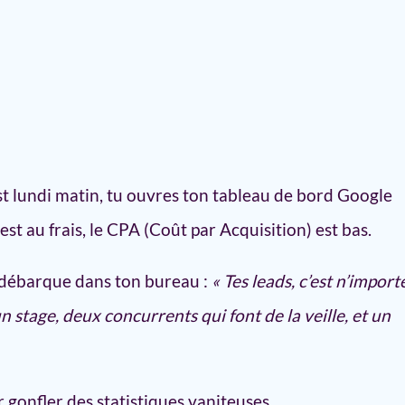
versions hors ligne sur Google Ads
os campagnes génèrent du volume mais pas de
st lundi matin, tu ouvres ton tableau de bord Google
ation Google Ads CRM et le suivi des
st au frais, le CPA (Coût par Acquisition) est bas.
’il se passe après le formulaire
 débarque dans ton bureau :
« Tes leads, c’est n’import
D pour remonter la valeur réelle
n stage, deux concurrents qui font de la veille, et un
CA, pas des clics
t de la « Friction Positive »
(Exclure les touristes)
 gonfler des statistiques vaniteuses.