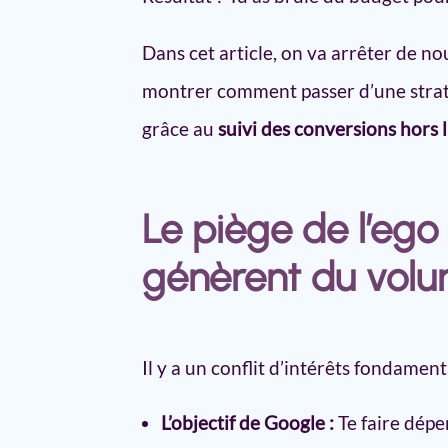
Pourquoi complexifier vos form
3 erreurs fatales qui ruinent la 
Dans cet article, on va arrêter de no
Ne laissez jamais le « Display
montrer comment passer d’une stra
FAQ : Vos questions sur la qual
grâce au
suivi des conversions hors 
Pour conclure
Le piège de l’eg
génèrent du volu
Il y a un conflit d’intérêts fondament
L’objectif de Google :
Te faire dépe