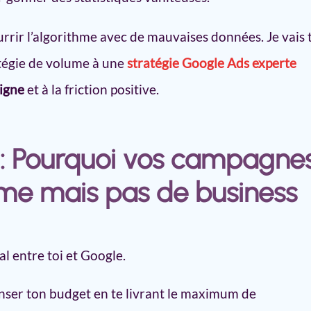
ulaires (au lieu de les simplifier)
rentabilité (Tableau Récapitulatif)
urrir l’algorithme avec de mauvaises données. Je vais 
 Expansion » activé
tégie de volume à une
stratégie Google Ads experte
ité des leads Google Ads
ligne
et à la friction positive.
o : Pourquoi vos campagne
me mais pas de business
al entre toi et Google.
nser ton budget en te livrant le maximum de