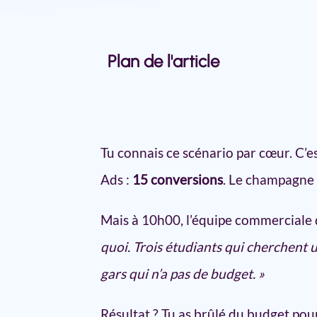
Plan de l'article
La méthode pour remonter vos con
Le piège de l’ego : Pourquoi v
business
Tu connais ce scénario par cœur. C’e
La solution technique : L’intégr
Ads :
15 conversions
. Le champagne e
conversions hors ligne
L’angle mort de Google : Ce qu
Mais à 10h00, l’équipe commerciale
Comment implémenter le GCLI
quoi. Trois étudiants qui cherchent u
Nourrir l’algorithme avec du 
gars qui n’a pas de budget. »
Qualification des leads SEA : L’ar
Le ménage dans les audiences 
Résultat ? Tu as brûlé du budget pour