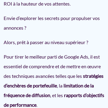
Comment configurer une
ROI à la hauteur de vos attentes.
stratégie de portefeuille ?
Limitation de la fréquence de
Envie d’explorer les secrets pour propulser vos
diffusion : Un outil clé pour éviter
la saturation publicitaire
annonces ?
Pourquoi limiter la fréquence
de diffusion ?
Alors, prêt à passer au niveau supérieur ?
Les avantages de la limitation
de fréquence
Pour tirer le meilleur parti de Google Ads, il est
Comment configurer la
essentiel de comprendre et de mettre en œuvre
limitation de fréquence dans
Google Ads ?
des techniques avancées telles que les
stratégies
Rapports d’objectifs de
d’enchères de portefeuille
, la
limitation de la
performance : suivez et ajustez
vos campagnes en temps réel
fréquence de diffusion
, et les
rapports d’objectifs
L’importance des objectifs de
de performance
.