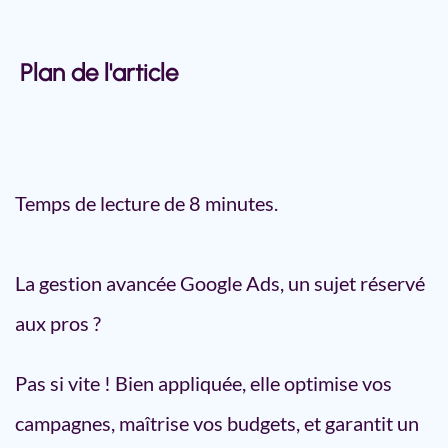
Plan de l'article
Gestion avancée Google Ads
Gestion avancée Google Ads : Les
clés pour des campagnes
Temps de lecture de 8 minutes.
performantes
Stratégies d’enchères de
portefeuille : Maximisez vos
La gestion avancée Google Ads, un sujet réservé
enchères en toute simplicité
aux pros ?
Qu’est-ce qu’une stratégie
d’enchères de portefeuille ?
Pas si vite ! Bien appliquée, elle optimise vos
Pourquoi utiliser des enchères
de portefeuille ?
campagnes, maîtrise vos budgets, et garantit un