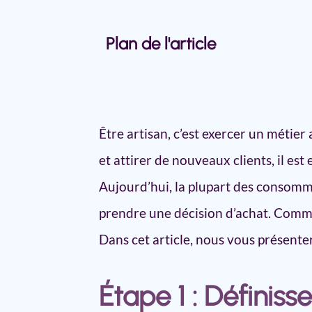
Plan de l'article
5 étapes pour créer son site intern
Étape 1 : Définissez vos objectif
Être artisan, c’est exercer un métier 
Étape 2 : Choisissez un nom de
Étape 3 : Créer son site internet
et attirer de nouveaux clients, il est
Étape 4 : Optimisez votre site i
Aujourd’hui, la plupart des consomm
recherche
prendre une décision d’achat. Commen
Étape 5 : Promouvez votre site 
Pour conclure
Dans cet article, nous vous présenter
Étape 1 : Définiss