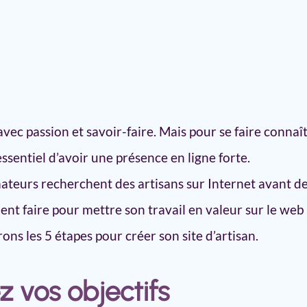
et d’artisan
s
avec passion et savoir-faire. Mais pour se faire connaî
 domaine
 essentiel d’avoir une présence en ligne forte.
nternet artisan pour les moteurs de
ateurs recherchent des artisans sur Internet avant d
t faire pour mettre son travail en valeur sur le web 
web d’artisan
ons les 5 étapes pour créer son site d’artisan.
ez vos objectifs